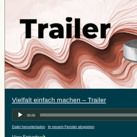
Vielfalt einfach machen – Trailer
Audio-
00:00
Player
Datei herunterladen
|
In neuem Fenster abspielen
View Episode