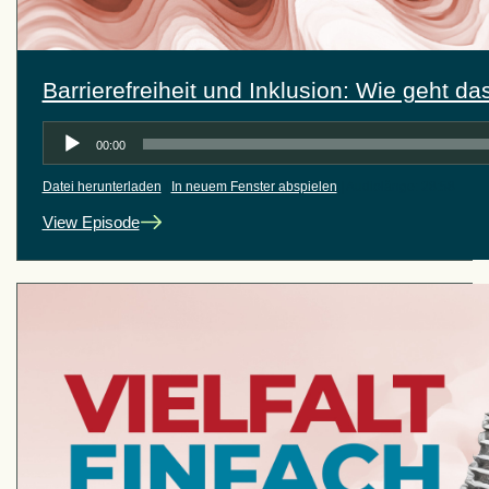
Barrierefreiheit und Inklusion: Wie geht da
Audio-
00:00
Player
Datei herunterladen
|
In neuem Fenster abspielen
|
Audiolänge: 28:58
View Episode