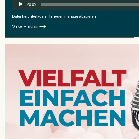
Audio-
00:00
Player
Datei herunterladen
|
In neuem Fenster abspielen
|
Audiolänge: 26:21
View Episode