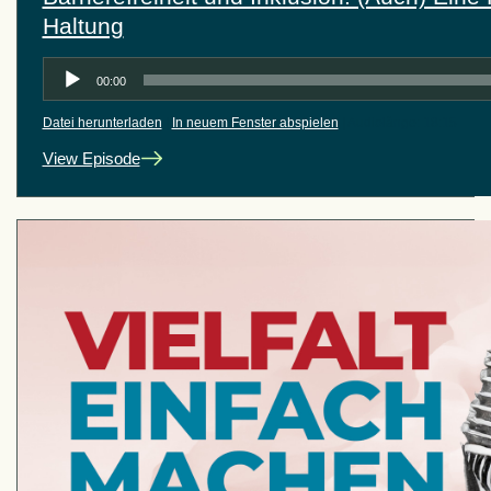
Haltung
Audio-
00:00
Player
Datei herunterladen
|
In neuem Fenster abspielen
|
Audiolänge: 18:15
View Episode