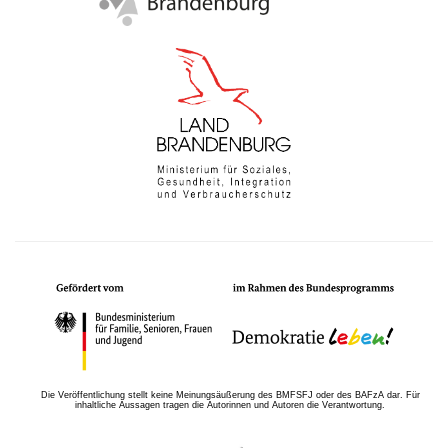
Die Veröffentlichung stellt keine Meinungsäußerung des BMFSFJ oder des BAFzA dar. Für
inhaltliche Aussagen tragen die Autorinnen und Autoren die Verantwortung.