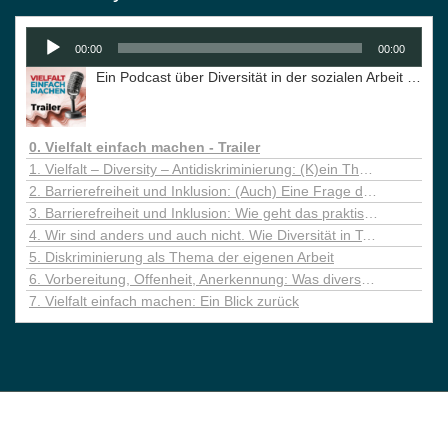
Audio-
00:00
00:00
Player
Ein Podcast über Diversität in der sozialen Arbeit in Brandenburg
0. Vielfalt einfach machen - Trailer
1. Vielfalt – Diversity – Antidiskriminierung: (K)ein Thema für uns.
2. Barrierefreiheit und Inklusion: (Auch) Eine Frage der Haltung
3. Barrierefreiheit und Inklusion: Wie geht das praktisch?
4. Wir sind anders und auch nicht. Wie Diversität in Teams gelebt werden kann
5. Diskriminierung als Thema der eigenen Arbeit
6. Vorbereitung, Offenheit, Anerkennung: Was diverse Teams brauchen
7. Vielfalt einfach machen: Ein Blick zurück